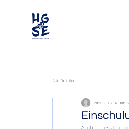
Alle Beiträge
info701012
14. Jan.
Einschul
Auch dieses Jahr unt