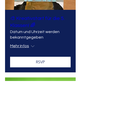
🎨 Kreativstart für die 5.
Klassen! 🌈
Datum und Uhrzeit werden
bekanntgegeben
Mehr Infos
RSVP